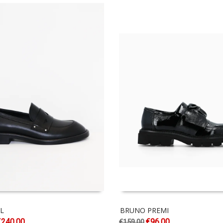
L
BRUNO PREMI
€
240.00
€
96.00
€
159.00