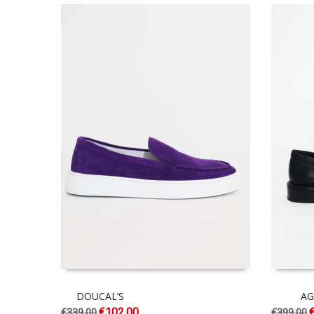
DOUCAL’S
AG
€
102.00
€
339.00
€
399.00