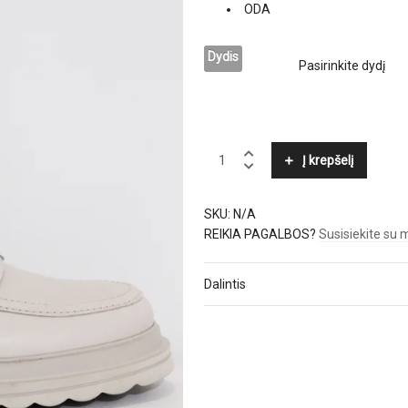
ODA
Dydis
KENNEL
Į krepšelį
&
SCHMENGER
quantity
SKU:
N/A
REIKIA PAGALBOS?
Susisiekite su
Dalintis