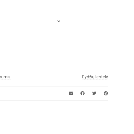
 mumis
Dydžių lentelė