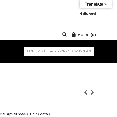
Translate »
Prisijungti
€
0.00
(0)
PREMIUM
>
Produktai
>
KENNEL & SCHMENGER
iai. Apvali noselė. Odinė detalė.