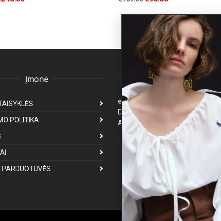
Įmonė
Klientų aptarnavima
eparduotuve@premiumfashion.l
TAISYKLĖS
Darbo laikas: I-V 8:00-17:00
MO POLITIKA
Atsakymas per 1-3 darbo dienas
S
Mus galite rasti
AI
 PARDUOTUVĖS