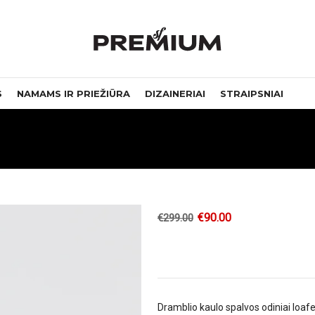
S
NAMAMS IR PRIEŽIŪRA
DIZAINERIAI
STRAIPSNIAI
€
90.00
€
299.00
Dramblio kaulo spalvos odiniai loafer