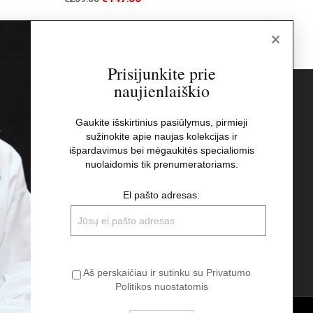
×
Prisijunkite prie
naujienlaiškio
s
Naujienlaiškis
Gaukite išskirtinius pasiūlymus, pirmieji
sužinokite apie naujas kolekcijas ir
El pašto adresas:
t
išpardavimus bei mėgaukitės specialiomis
nuolaidomis tik prenumeratoriams.
Aš perskaičiau ir sutinku su Privatumo
El pašto adresas:
Politikos nuostatomis
Aš perskaičiau ir sutinku su Privatumo
Politikos nuostatomis