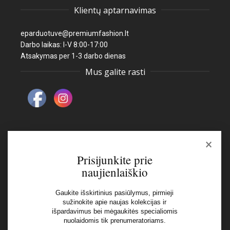
Klientų aptarnavimas
eparduotuve@premiumfashion.lt
Darbo laikas: I-V 8:00-17:00
Atsakymas per 1-3 darbo dienas
Mus galite rasti
×
Naujienlaiškis
Prisijunkite prie
naujienlaiškio
El pašto adresas:
Gaukite išskirtinius pasiūlymus, pirmieji
sužinokite apie naujas kolekcijas ir
Aš perskaičiau ir sutinku su Privatumo Politikos
išpardavimus bei mėgaukitės specialiomis
nuolaidomis tik prenumeratoriams.
nuostatomis