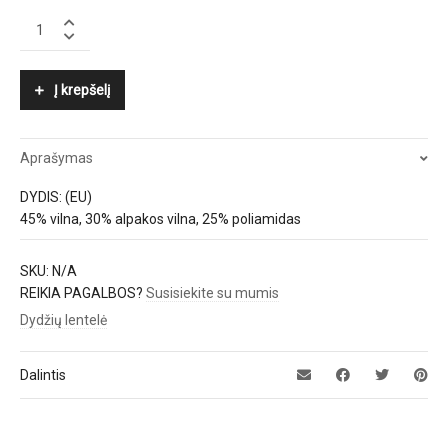
LUISA
CERANO
quantity
Į krepšelį
Aprašymas
DYDIS: (EU)
45% vilna, 30% alpakos vilna, 25% poliamidas
SKU:
N/A
REIKIA PAGALBOS?
Susisiekite su mumis
Dydžių lentelė
Dalintis