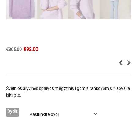
€
92.00
€
305.00
Švelnios alyvinės spalvos megztinis ilgomis rankovėmis ir apvalia
iškirpte.
Dydis