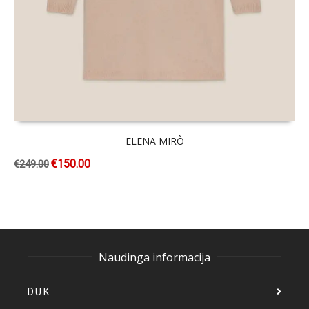
ELENA MIRÒ
€
150.00
€
249.00
Naudinga informacija
D.U.K