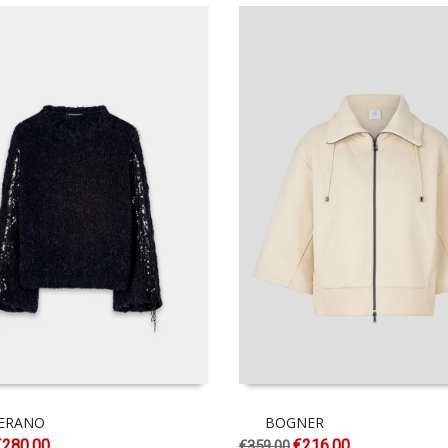
CERANO
BOGNER
€
280.00
€
216.00
€
359.00