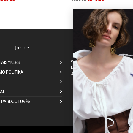
Įmonė
Klientų aptarnavima
eparduotuve@premiumfashion.l
TAISYKLĖS
Darbo laikas: I-V 8:00-17:00
MO POLITIKA
Atsakymas per 1-3 darbo dienas
S
Mus galite rasti
AI
 PARDUOTUVĖS