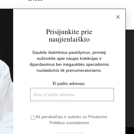
×
Prisijunkite prie
naujienlaiškio
s
Naujienlaiškis
Gaukite išskirtinius pasiūlymus, pirmieji
sužinokite apie naujas kolekcijas ir
El pašto adresas:
t
išpardavimus bei mėgaukitės specialiomis
nuolaidomis tik prenumeratoriams.
Aš perskaičiau ir sutinku su Privatumo
El pašto adresas:
Politikos nuostatomis
Aš perskaičiau ir sutinku su Privatumo
Politikos nuostatomis