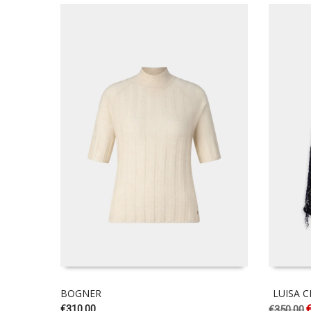
BOGNER
LUISA 
€
310.00
€
350.00