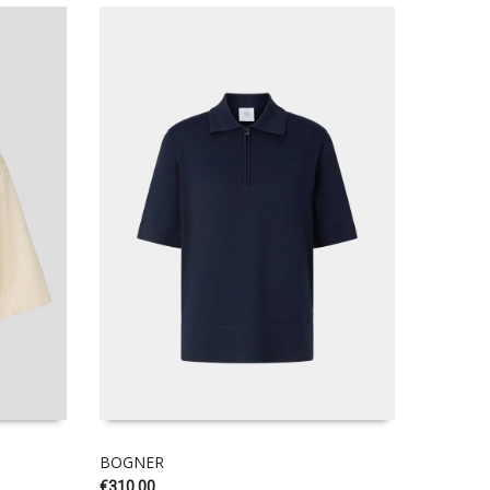
BOGNER
POLO R
€
310.00
€
395.00