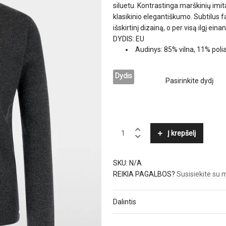
siluetu. Kontrastinga marškinių imita
klasikinio elegantiškumo. Subtilus fa
išskirtinį dizainą, o per visą ilgį e
DYDIS: EU
Audinys: 85% vilna, 11% poli
Dydis
MARC
Į krepšelį
CAIN
quantity
SKU:
N/A
REIKIA PAGALBOS?
Susisiekite su
Dalintis