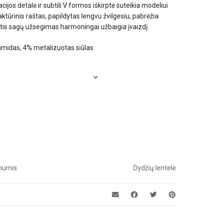
cijos detalė ir subtili V formos iškirptė suteikia modeliui
ktūrinis raštas, papildytas lengvu žvilgesiu, pabrėžia
inantis sagų užsegimas harmoningai užbaigia įvaizdį.
amidas, 4% metalizuotas siūlas
 mumis
Dydžių lentelė