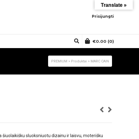
Translate »
Prisijungti
€
0.00
(0)
PREMIUM
>
Produktai
>
MARC CAIN
šiuolaikišku sluoksniuotu dizainu ir laisvu, moterišku