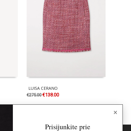
LUISA CERANO
SAMSØE
€
138.00
€
275.00
€
95.00
×
Prisijunkite prie