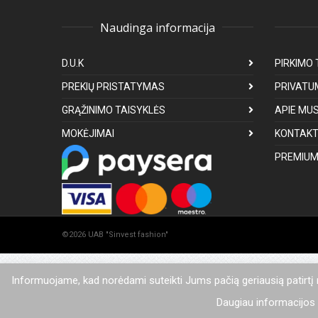
Naudinga informacija
D.U.K
PIRKIMO 
PREKIŲ PRISTATYMAS
PRIVATU
GRĄŽINIMO TAISYKLĖS
APIE MU
MOKĖJIMAI
KONTAKT
PREMIUM
©2026 UAB "Sinvest fashion"
Informuojame, kad norėdami suteikti Jums pačią geriausią patirtį
Daugiau informacijos a