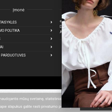
Įmonė
Klientų aptarnavima
eparduotuve@premiumfashion.l
TAISYKLĖS
Darbo laikas: I-V 8:00-17:00
MO POLITIKA
Atsakymas per 1-3 darbo dienas
S
Mus galite rasti
AI
 PARDUOTUVĖS
 naudojantis mūsų svetainę, statistiniais tikslais mes naudojame sla
pie slapukus galite rasti privatumo politikoje.
Privatumo politika