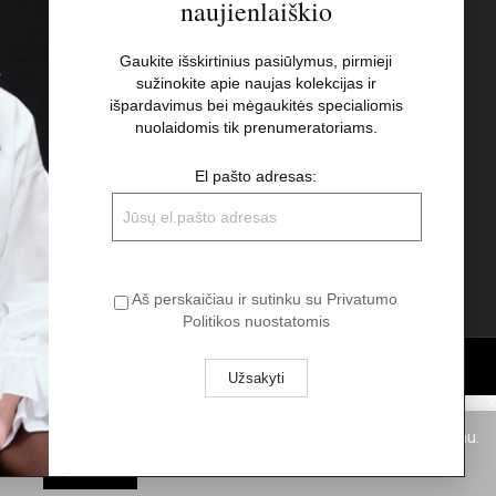
naujienlaiškio
s
Naujienlaiškis
Gaukite išskirtinius pasiūlymus, pirmieji
sužinokite apie naujas kolekcijas ir
El pašto adresas:
t
išpardavimus bei mėgaukitės specialiomis
nuolaidomis tik prenumeratoriams.
Aš perskaičiau ir sutinku su Privatumo
El pašto adresas:
Politikos nuostatomis
Aš perskaičiau ir sutinku su Privatumo
Politikos nuostatomis
pukus. Spausdami „Aš sutinku“ Jūs sutinkate su slapukų naudojimu.
Aš sutinku