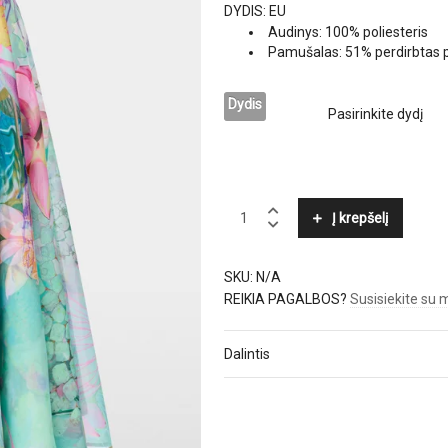
DYDIS: EU
Audinys: 100% poliesteris
Pamušalas: 51% perdirbtas po
Dydis
MARC
Į krepšelį
CAIN
quantity
SKU:
N/A
REIKIA PAGALBOS?
Susisiekite su
Dalintis