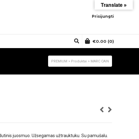
Translate »
Prisijungti
€
0.00
(0)
PREMIUM
>
Produktai
>
MARC CAIN
Vidutinis juosmuo. Užsegamas užtrauktuku. Su pamušalu.