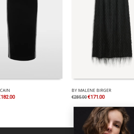
CAIN
BY MALENE BIRGER
€
182.00
€
171.00
€
285.00