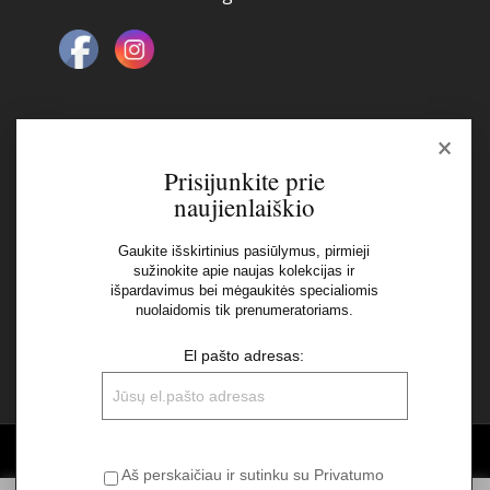
×
Naujienlaiškis
Prisijunkite prie
naujienlaiškio
El pašto adresas:
Gaukite išskirtinius pasiūlymus, pirmieji
sužinokite apie naujas kolekcijas ir
išpardavimus bei mėgaukitės specialiomis
Aš perskaičiau ir sutinku su Privatumo Politikos
nuolaidomis tik prenumeratoriams.
nuostatomis
El pašto adresas:
©2026 UAB "Sinvest fashion"
Aš perskaičiau ir sutinku su Privatumo