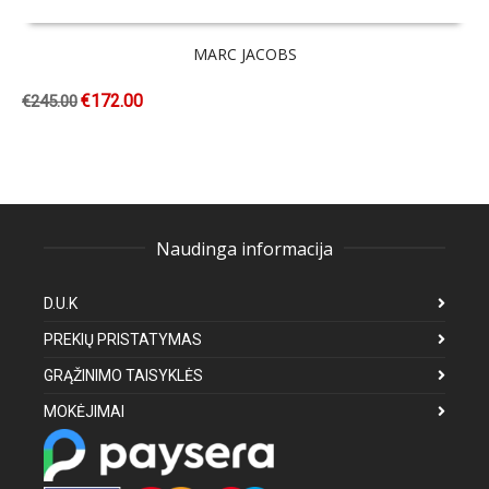
MARC JACOBS
€
172.00
€
245.00
Naudinga informacija
D.U.K
PREKIŲ PRISTATYMAS
GRĄŽINIMO TAISYKLĖS
MOKĖJIMAI