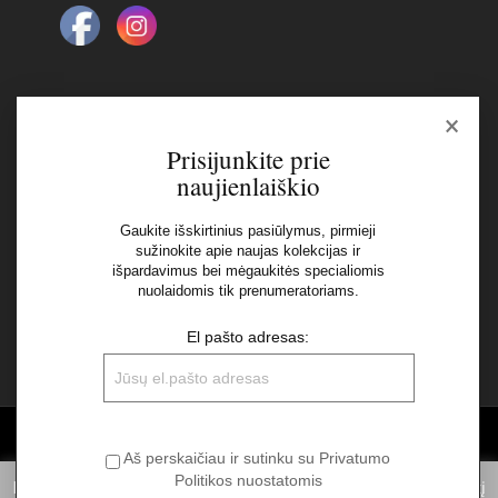
×
Naujienlaiškis
Prisijunkite prie
naujienlaiškio
El pašto adresas:
Gaukite išskirtinius pasiūlymus, pirmieji
sužinokite apie naujas kolekcijas ir
išpardavimus bei mėgaukitės specialiomis
Aš perskaičiau ir sutinku su Privatumo Politikos
nuolaidomis tik prenumeratoriams.
nuostatomis
El pašto adresas:
©2026 UAB "Sinvest fashion"
Aš perskaičiau ir sutinku su Privatumo
Politikos nuostatomis
Informuojame, kad norėdami suteikti Jums pačią geriausią patirtį