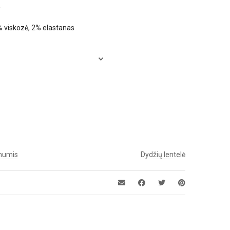
.
% viskozė, 2% elastanas
 mumis
Dydžių lentelė