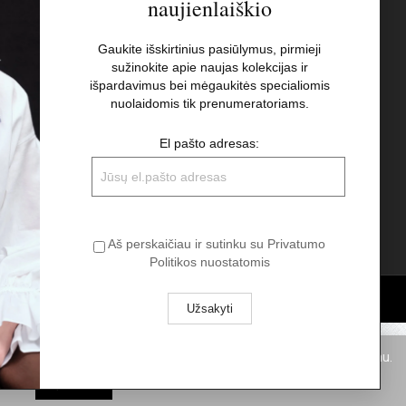
naujienlaiškio
s
Naujienlaiškis
Gaukite išskirtinius pasiūlymus, pirmieji
sužinokite apie naujas kolekcijas ir
El pašto adresas:
t
išpardavimus bei mėgaukitės specialiomis
nuolaidomis tik prenumeratoriams.
Aš perskaičiau ir sutinku su Privatumo
El pašto adresas:
Politikos nuostatomis
Aš perskaičiau ir sutinku su Privatumo
Politikos nuostatomis
pukus. Spausdami „Aš sutinku“ Jūs sutinkate su slapukų naudojimu.
Aš sutinku