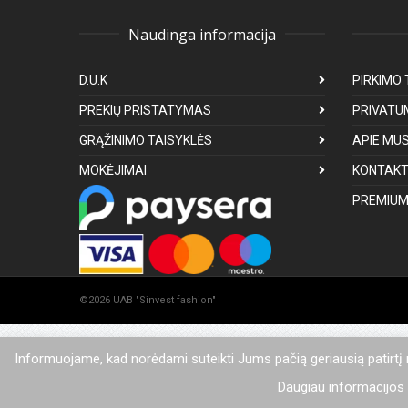
Naudinga informacija
D.U.K
PIRKIMO 
PREKIŲ PRISTATYMAS
PRIVATU
GRĄŽINIMO TAISYKLĖS
APIE MU
MOKĖJIMAI
KONTAKT
PREMIUM
©2026 UAB "Sinvest fashion"
Informuojame, kad norėdami suteikti Jums pačią geriausią patirtį
Daugiau informacijos a