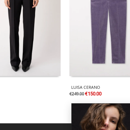
LUISA CERANO
€
150.00
€
249.00