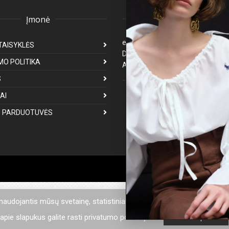
Įmonė
Klientų aptarnavima
eparduotuve@premiumfashion.l
TAISYKLĖS
Darbo laikas: I-V 8:00-17:00
MO POLITIKA
Atsakymas per 1-3 darbo dienas
S
Mus galite rasti
AI
 PARDUOTUVĖS
 naudojantis mūsų svetainę, statistiniais tikslais mes naudojame sla
pie slapukus galite rasti privatumo politikoje.
Privatumo politika