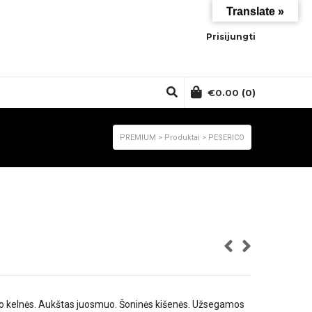
Translate »
Prisijungti
€
0.00
(0)
PREMIUM
>
Produktai
>
PESERICO
ueto kelnės. Aukštas juosmuo. Šoninės kišenės. Užsegamos