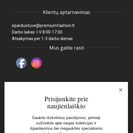
Klientų aptarnavimas
eparduotuve@premiumfashion.lt
Darbo laikas: I-V 8:00-17:00
Atsakymas per 1-3 darbo dienas
Mus galite rasti
×
Naujienlaiškis
Prisijunkite prie
naujienlaiškio
El pašto adresas:
Gaukite išskirtinius pasiūlymus, pirmieji
sužinokite apie naujas kolekcijas ir
išpardavimus bei mėgaukitės specialiomis
Aš perskaičiau ir sutinku su Privatumo Politikos