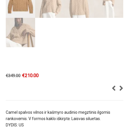
€
210.00
€
349.00
Camel spalvos vilnos ir kašmyro audinio megztinis ilgomis
rankovėmis. V formos kaklo iškirptė. Laisvas siluetas.
DYDIS: US