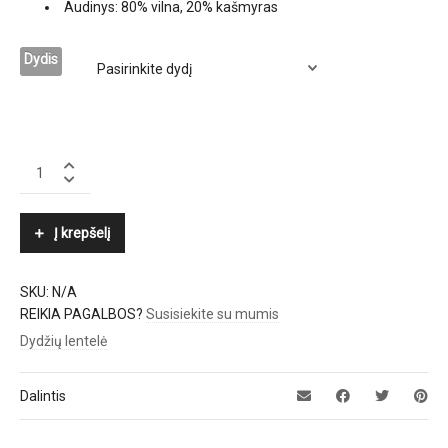
Audinys: 80% vilna, 20% kašmyras
Dydis
POLO
RALPH
LAUREN
quantity
Į krepšelį
SKU:
N/A
REIKIA PAGALBOS?
Susisiekite su mumis
Dydžių lentelė
Dalintis