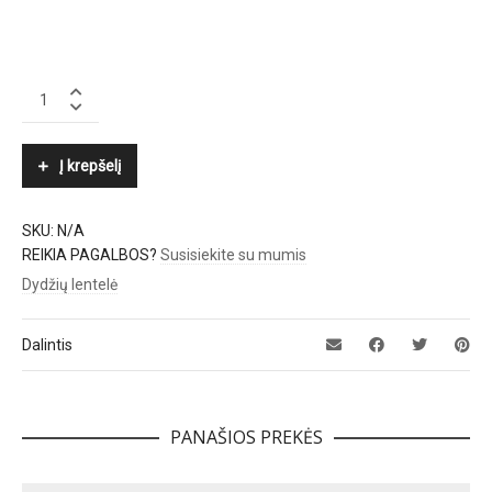
POLO
RALPH
LAUREN
quantity
Į krepšelį
SKU:
N/A
REIKIA PAGALBOS?
Susisiekite su mumis
Dydžių lentelė
Dalintis
PANAŠIOS PREKĖS