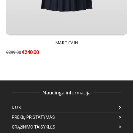
MARC CAIN
€
240.00
€
399.00
Naudinga informacija
D.U.K
PREKIŲ PRISTATYMAS
GRĄŽINIMO TAISYKLĖS