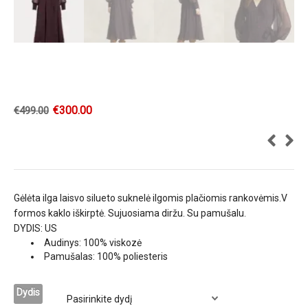
€
300.00
€
499.00
Gėlėta ilga laisvo silueto suknelė ilgomis plačiomis rankovėmis.V
formos kaklo iškirptė. Sujuosiama diržu. Su pamušalu.
DYDIS: US
Audinys: 100% viskozė
Pamušalas: 100% poliesteris
Dydis