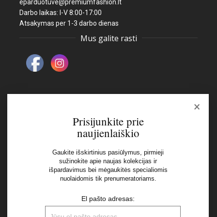
eparduotuve@premiumfashion.lt
Darbo laikas: I-V 8:00-17:00
Atsakymas per 1-3 darbo dienas
Mus galite rasti
×
Naujienlaiškis
Prisijunkite prie
naujienlaiškio
El pašto adresas:
Gaukite išskirtinius pasiūlymus, pirmieji
sužinokite apie naujas kolekcijas ir
išpardavimus bei mėgaukitės specialiomis
Aš perskaičiau ir sutinku su Privatumo Politikos
nuolaidomis tik prenumeratoriams.
nuostatomis
El pašto adresas: