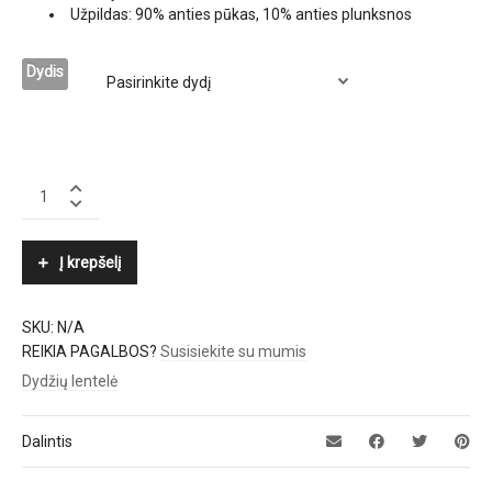
Užpildas: 90% anties pūkas, 10% anties plunksnos
Dydis
POLO
RALPH
LAUREN
quantity
Į krepšelį
SKU:
N/A
REIKIA PAGALBOS?
Susisiekite su mumis
Dydžių lentelė
Dalintis