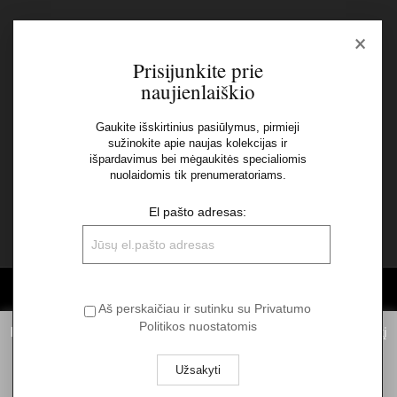
×
Naujienlaiškis
Prisijunkite prie
naujienlaiškio
El pašto adresas:
Gaukite išskirtinius pasiūlymus, pirmieji
sužinokite apie naujas kolekcijas ir
Aš perskaičiau ir sutinku su Privatumo Politikos
išpardavimus bei mėgaukitės specialiomis
nuolaidomis tik prenumeratoriams.
nuostatomis
El pašto adresas:
©2026 UAB "Sinvest fashion"
Aš perskaičiau ir sutinku su Privatumo
Politikos nuostatomis
Informuojame, kad norėdami suteikti Jums pačią geriausią patirtį
naudojantis mūsų svetainę, statistiniais tikslais mes naudojame
slapukus. Spausdami „Aš sutinku“ Jūs sutinkate su slapukų
naudojimu. Daugiau informacijos apie slapukus galite rasti