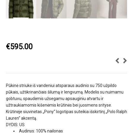
€
595.00
Pūkinė striukė iš vandeniui atsparaus audinio su 750 užpildo
pūkais, užtikrinančiais šilumą ir lengvumą. Modelis su nuimamu
gobtuvu, spaudėmis užsegamu apsauginiu atvartu ir
užtraukiamomis kišenėmis krūtinės bei juosmens srityse.
Krūtinėje siuvinėtas „Pony“ logotipas suteikia išskirtinį „Polo Ralph
Lauren“ akcentą.
DYDIS: US
Audinys: 100% nailonas