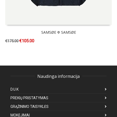
SAMSØE Φ SAMSØE
€
105.00
€
175.00
Naudinga informacija
D.U.K
PREKIŲ PRISTATYMAS
GRĄŽINIMO TAISYKLĖS
MOKĖJIMAI