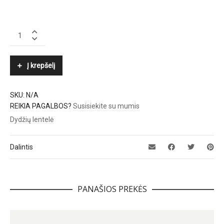
SAMSØE
Φ
SAMSØE
quantity
Į krepšelį
SKU:
N/A
REIKIA PAGALBOS?
Susisiekite su mumis
Dydžių lentelė
Dalintis
PANAŠIOS PREKĖS