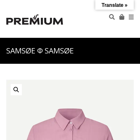
Translate »
SAMSØE Φ SAMSØE