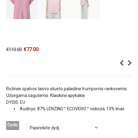
€
77.00
€
110.00
Rožinės spalvos laisvo silueto palaidinė trumpomis rankovėmis.
Užsegama sagutėmis. Klasikinė apykaklė.
DYDIS: EU
Audinys: 87% LENZING™ ECOVERO™ viskozė, 13% linas
Dydis