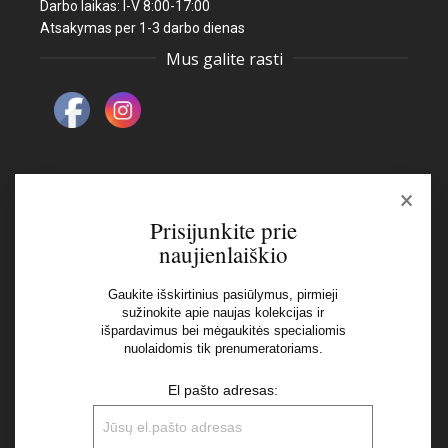
Darbo laikas: I-V 8:00-17:00
Atsakymas per 1-3 darbo dienas
Mus galite rasti
×
Naujienlaiškis
Prisijunkite prie
naujienlaiškio
El pašto adresas:
Gaukite išskirtinius pasiūlymus, pirmieji
sužinokite apie naujas kolekcijas ir
išpardavimus bei mėgaukitės specialiomis
Aš perskaičiau ir sutinku su Privatumo Politikos
nuolaidomis tik prenumeratoriams.
nuostatomis
El pašto adresas: