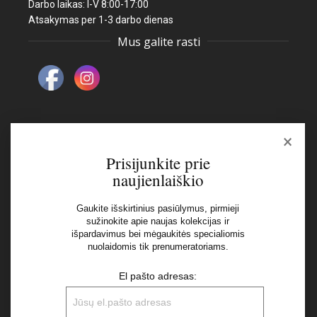
Darbo laikas: I-V 8:00-17:00
Atsakymas per 1-3 darbo dienas
Mus galite rasti
×
Naujienlaiškis
Prisijunkite prie
naujienlaiškio
El pašto adresas:
Gaukite išskirtinius pasiūlymus, pirmieji
sužinokite apie naujas kolekcijas ir
išpardavimus bei mėgaukitės specialiomis
Aš perskaičiau ir sutinku su Privatumo Politikos
nuolaidomis tik prenumeratoriams.
nuostatomis
El pašto adresas: