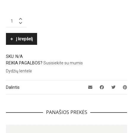
SAMSØE
Φ
SAMSØE
quantity
Į krepšelį
SKU:
N/A
REIKIA PAGALBOS?
Susisiekite su mumis
Dydžių lentelė
Dalintis
PANAŠIOS PREKĖS