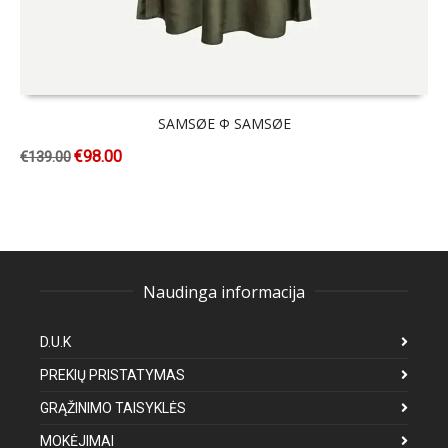
SAMSØE Φ SAMSØE
€
98.00
€
139.00
Naudinga informacija
D.U.K
PREKIŲ PRISTATYMAS
GRĄŽINIMO TAISYKLĖS
MOKĖJIMAI