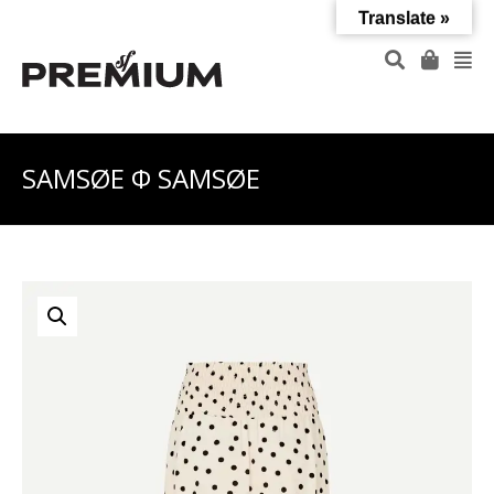
Translate »
SAMSØE Φ SAMSØE