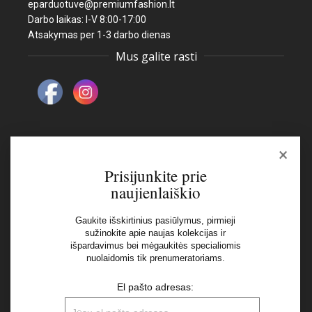
eparduotuve@premiumfashion.lt
Darbo laikas: I-V 8:00-17:00
Atsakymas per 1-3 darbo dienas
Mus galite rasti
×
Naujienlaiškis
Prisijunkite prie
naujienlaiškio
El pašto adresas:
Gaukite išskirtinius pasiūlymus, pirmieji
sužinokite apie naujas kolekcijas ir
išpardavimus bei mėgaukitės specialiomis
Aš perskaičiau ir sutinku su Privatumo Politikos
nuolaidomis tik prenumeratoriams.
nuostatomis
El pašto adresas: