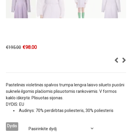
€
98.00
€
195.00
Pastelinės violetinės spalvos trumpa lengva laisvo silueto puošni
suknelė ilgomis plačiomis plisuotomis rankovėmis. V formos
kaklo iškirptė. Plisuotas sijonas.
DYDIS: EU
Audinys:
70% perdirbtas poliesteris, 30% poliesteris
Dydis