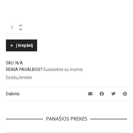
SAMSØE
Φ
SAMSØE
quantity
Į krepšelį
SKU:
N/A
REIKIA PAGALBOS?
Susisiekite su mumis
Dydžių lentelė
Dalintis
PANAŠIOS PREKĖS