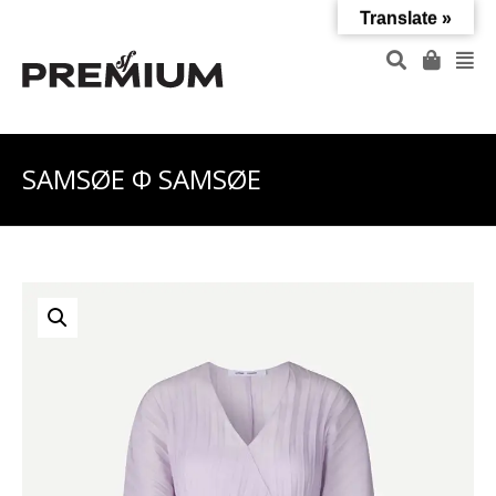
Translate »
SAMSØE Φ SAMSØE