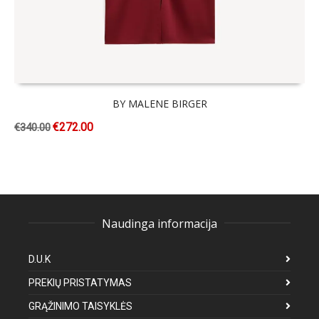
BY MALENE BIRGER
€
272.00
€
340.00
Naudinga informacija
D.U.K
PREKIŲ PRISTATYMAS
GRĄŽINIMO TAISYKLĖS