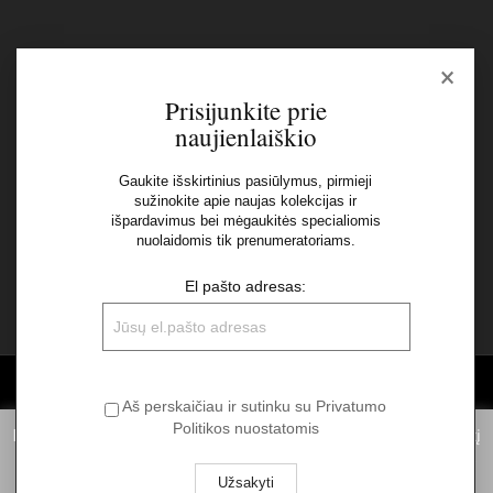
×
Naujienlaiškis
Prisijunkite prie
naujienlaiškio
El pašto adresas:
Gaukite išskirtinius pasiūlymus, pirmieji
sužinokite apie naujas kolekcijas ir
išpardavimus bei mėgaukitės specialiomis
Aš perskaičiau ir sutinku su Privatumo Politikos
nuolaidomis tik prenumeratoriams.
nuostatomis
El pašto adresas:
©2026 UAB "Sinvest fashion"
Aš perskaičiau ir sutinku su Privatumo
Politikos nuostatomis
Informuojame, kad norėdami suteikti Jums pačią geriausią patirtį
naudojantis mūsų svetainę, statistiniais tikslais mes naudojame
slapukus. Spausdami „Aš sutinku“ Jūs sutinkate su slapukų