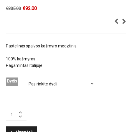
€
92.00
€
305.00
Pastelinės spalvos kašmyro megztinis.
100% kašmyras
Pagamintas Italijoje
Dydis
SCAGLIONE
quantity