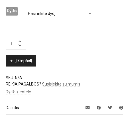
Dydis
VOILE
BLANCHE
quantity
Į krepšelį
SKU:
N/A
REIKIA PAGALBOS?
Susisiekite su mumis
Dydžių lentelė
Dalintis