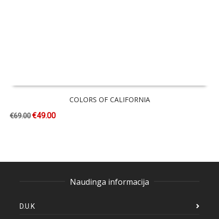
COLORS OF CALIFORNIA
€
49.00
€
69.00
Naudinga informacija
D.U.K