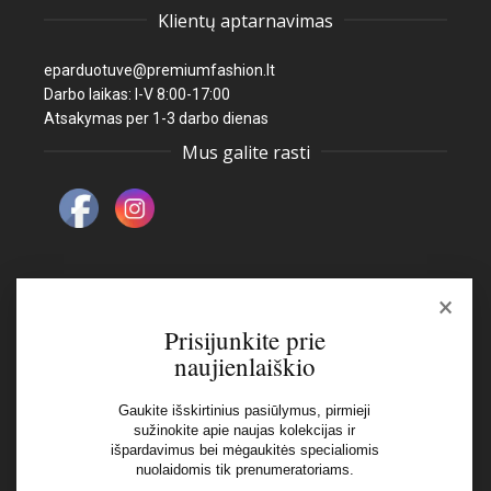
Klientų aptarnavimas
eparduotuve@premiumfashion.lt
Darbo laikas: I-V 8:00-17:00
Atsakymas per 1-3 darbo dienas
Mus galite rasti
×
Naujienlaiškis
Prisijunkite prie
naujienlaiškio
El pašto adresas:
Gaukite išskirtinius pasiūlymus, pirmieji
sužinokite apie naujas kolekcijas ir
išpardavimus bei mėgaukitės specialiomis
Aš perskaičiau ir sutinku su Privatumo Politikos
nuolaidomis tik prenumeratoriams.
nuostatomis