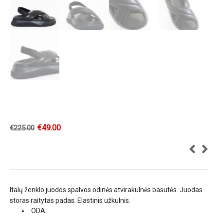
€
49.00
€
225.00
Italų ženklo juodos spalvos odinės atvirakulnės basutės. Juodas
storas raitytas padas. Elastinis užkulnis.
ODA