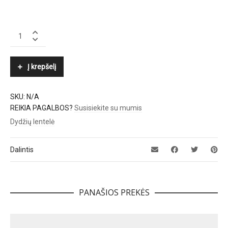
BOGNER
quantity
Į krepšelį
SKU:
N/A
REIKIA PAGALBOS?
Susisiekite su mumis
Dydžių lentelė
Dalintis
PANAŠIOS PREKĖS