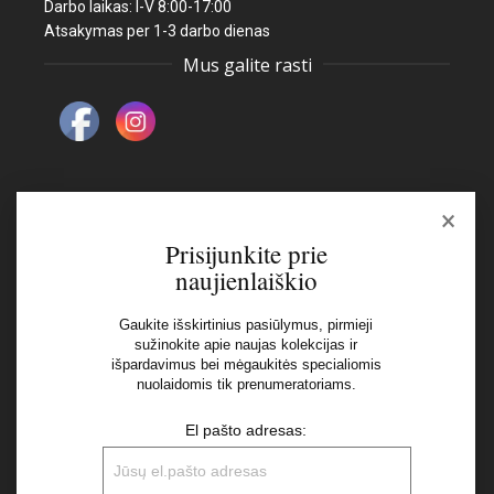
Darbo laikas: I-V 8:00-17:00
Atsakymas per 1-3 darbo dienas
Mus galite rasti
×
Naujienlaiškis
Prisijunkite prie
naujienlaiškio
El pašto adresas:
Gaukite išskirtinius pasiūlymus, pirmieji
sužinokite apie naujas kolekcijas ir
išpardavimus bei mėgaukitės specialiomis
Aš perskaičiau ir sutinku su Privatumo Politikos
nuolaidomis tik prenumeratoriams.
nuostatomis
El pašto adresas: