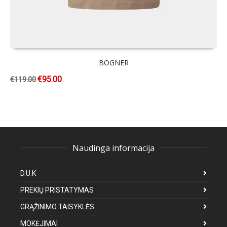
BOGNER
€
95.00
€
119.00
Naudinga informacija
D.U.K
PREKIŲ PRISTATYMAS
GRĄŽINIMO TAISYKLĖS
MOKĖJIMAI