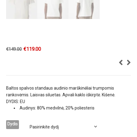
€
119.00
€
149.00
Baltos spalvos standaus audinio marškinėliai trumpomis
rankovėmis. Laisvas siluetas. Apvali kaklo iškirptė. Kišenė.
DYDIS: EU
Audinys: 80% medvilnė, 20% poliesteris
Dydis