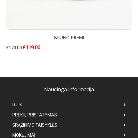
BRUNO PREMI
€
119.00
€
170.00
Naudinga informacija
D.U.K
PREKIŲ PRISTATYMAS
GRĄŽINIMO TAISYKLĖS
MOKĖJIMAI