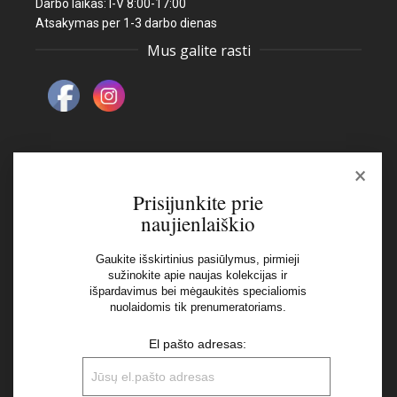
Darbo laikas: I-V 8:00-17:00
Atsakymas per 1-3 darbo dienas
Mus galite rasti
×
Naujienlaiškis
Prisijunkite prie
naujienlaiškio
El pašto adresas:
Gaukite išskirtinius pasiūlymus, pirmieji
sužinokite apie naujas kolekcijas ir
išpardavimus bei mėgaukitės specialiomis
Aš perskaičiau ir sutinku su Privatumo Politikos
nuolaidomis tik prenumeratoriams.
nuostatomis
El pašto adresas: