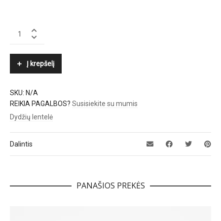
BRUNO
PREMI
quantity
Į krepšelį
SKU:
N/A
REIKIA PAGALBOS?
Susisiekite su mumis
Dydžių lentelė
Dalintis
PANAŠIOS PREKĖS