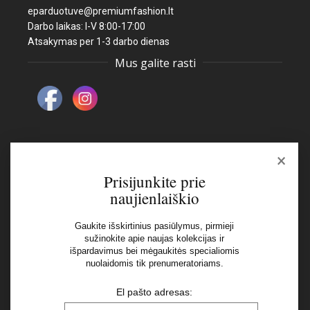
eparduotuve@premiumfashion.lt
Darbo laikas: I-V 8:00-17:00
Atsakymas per 1-3 darbo dienas
Mus galite rasti
×
Naujienlaiškis
Prisijunkite prie
naujienlaiškio
El pašto adresas:
Gaukite išskirtinius pasiūlymus, pirmieji
sužinokite apie naujas kolekcijas ir
išpardavimus bei mėgaukitės specialiomis
Aš perskaičiau ir sutinku su Privatumo Politikos
nuolaidomis tik prenumeratoriams.
nuostatomis
El pašto adresas: