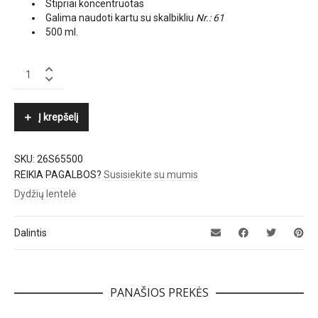
Stipriai koncentruotas
Galima naudoti kartu su skalbikliu
Nr.: 61
500 ml.
DĖMIŲ
SKALBIKLIS
NR.
65
Į krepšelį
„DANHERA“
quantity
SKU:
26S65500
REIKIA PAGALBOS?
Susisiekite su mumis
Dydžių lentelė
Dalintis
PANAŠIOS PREKĖS