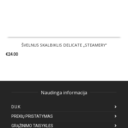
ŠVELNUS SKALBIKLIS DELICATE „STEAMERY“
€
24.00
Naudinga informacija
D.U.K
PREKIŲ PRISTATYMAS
GRĄŽINIMO TAISYKLĖS