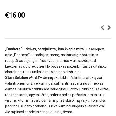
€
16.00
„Danhera“ – deivės, herojai ir tai, kuo kvepia mitai.
Pasakojant
apie „Danhera“ – tradicijas, meną, meistrystę ir botanines
receptūras sujungiančius kvapų namus – akivaizdu, kad
kiekvienas šio prekių ženklo pėdsakas paženklintas tiek itališku
charakteriu, tiek unikalia mitologine vaizduote.
Stain Solution
Nr.: 65
– dėmių skalbiklis. Išskirtinai efektyviai
valanti priemonė, veiksmingai šalinanti nešvarumus ir riebias
dėmes. Sukurta praktiniam naudojimui. Revoliucinis gelis skirtas
rankogaliams, apykaklėms, sritims aplink pažastis, prakaitui ir
visoms kitoms riebalų dėmėms prieš skalbimą valyti. Formulės
pagrindą sudaro prabangūs ir veiksmingi augaliniai ekstraktai.
Jie rūpinasi nepriekaištinga audinių švara.