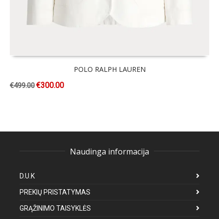
POLO RALPH LAUREN
€
300.00
€
499.00
Naudinga informacija
D.U.K
PREKIŲ PRISTATYMAS
GRĄŽINIMO TAISYKLĖS