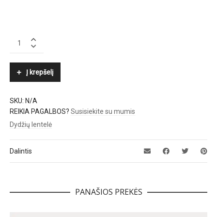
ELENA
MIRÒ
quantity
Į krepšelį
SKU:
N/A
REIKIA PAGALBOS?
Susisiekite su mumis
Dydžių lentelė
Dalintis
PANAŠIOS PREKĖS