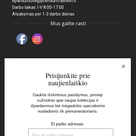
eparduotuve@premiumfashion.lt
Darbo laikas: I-V 8:00-17:00
Atsakymas per 1-3 darbo dienas
Mus galite rasti
×
Naujienlaiškis
Prisijunkite prie
naujienlaiškio
El pašto adresas:
Gaukite išskirtinius pasiūlymus, pirmieji
sužinokite apie naujas kolekcijas ir
išpardavimus bei mėgaukitės specialiomis
Aš perskaičiau ir sutinku su Privatumo Politikos
nuolaidomis tik prenumeratoriams.
nuostatomis
El pašto adresas: