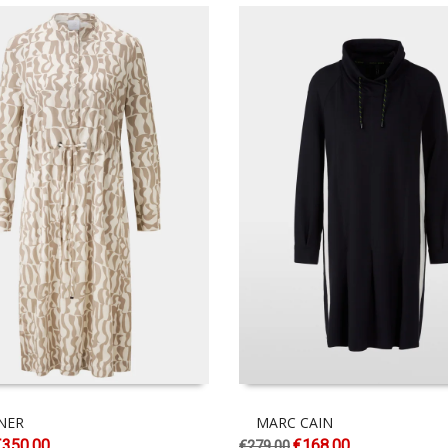
NER
MARC CAIN
€
350.00
€
168.00
€
279.00