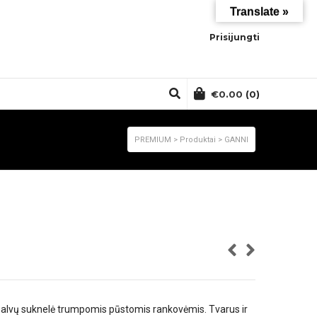
Translate »
Prisijungti
€
0.00
(0)
PREMIUM
>
Produktai
>
GANNI
alvų suknelė trumpomis pūstomis rankovėmis. Tvarus ir