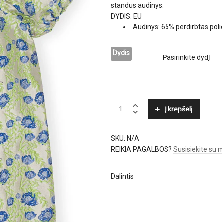
standus audinys.
DYDIS: EU
Audinys:
65% perdirbtas poli
Dydis
GANNI
Į krepšelį
quantity
SKU:
N/A
REIKIA PAGALBOS?
Susisiekite su
Dalintis