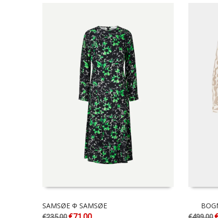
SAMSØE Φ SAMSØE
BOG
€
71.00
€
235.00
€
499.00