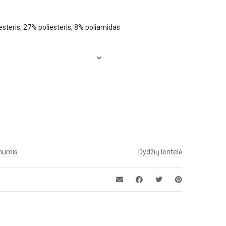
esteris, 27% poliesteris, 8% poliamidas
 mumis
Dydžių lentelė