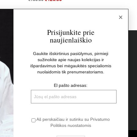
×
Prisijunkite prie
naujienlaiškio
s
Naujienlaiškis
Gaukite išskirtinius pasiūlymus, pirmieji
sužinokite apie naujas kolekcijas ir
El pašto adresas:
t
išpardavimus bei mėgaukitės specialiomis
nuolaidomis tik prenumeratoriams.
Aš perskaičiau ir sutinku su Privatumo
El pašto adresas:
Politikos nuostatomis
Aš perskaičiau ir sutinku su Privatumo
Politikos nuostatomis