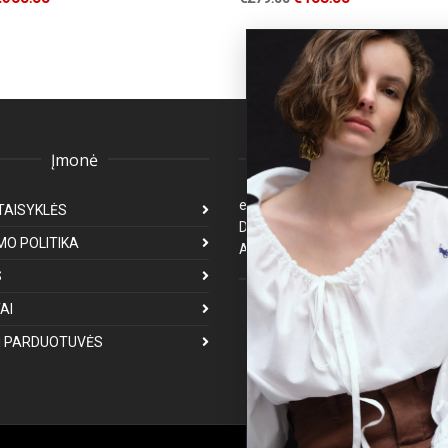
Įmonė
Klientų aptarnavima
eparduotuve@premiumfashion.l
TAISYKLĖS
Darbo laikas: I-V 8:00-17:00
MO POLITIKA
Atsakymas per 1-3 darbo dienas
S
Mus galite rasti
AI
 PARDUOTUVĖS