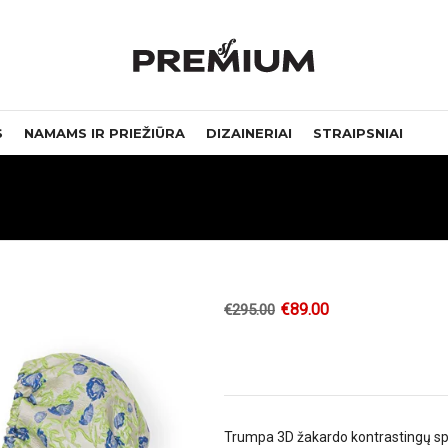
S
NAMAMS IR PRIEŽIŪRA
DIZAINERIAI
STRAIPSNIAI
€
89.00
€
295.00
Trumpa 3D žakardo kontrastingų sp