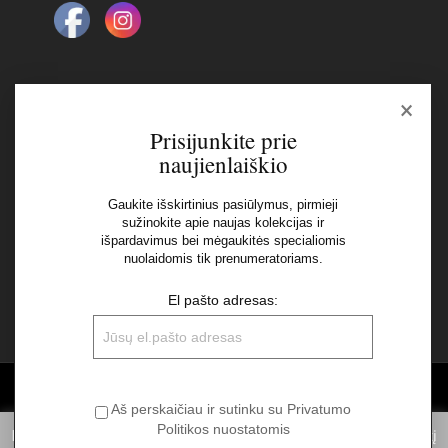
×
Naujienlaiškis
Prisijunkite prie
naujienlaiškio
El pašto adresas:
Gaukite išskirtinius pasiūlymus, pirmieji
sužinokite apie naujas kolekcijas ir
išpardavimus bei mėgaukitės specialiomis
Aš perskaičiau ir sutinku su Privatumo Politikos
nuolaidomis tik prenumeratoriams.
nuostatomis
El pašto adresas:
©2026 UAB "Sinvest fashion"
Aš perskaičiau ir sutinku su Privatumo
Politikos nuostatomis
Informuojame, kad norėdami suteikti Jums pačią geriausią patirtį