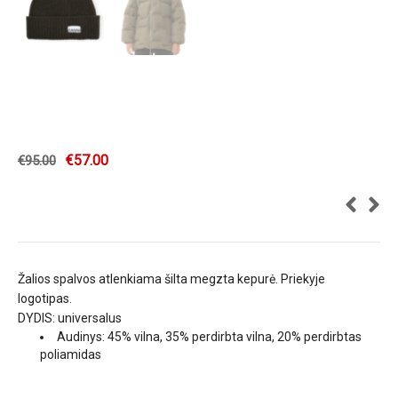
€
57.00
€
95.00
Žalios spalvos atlenkiama šilta megzta kepurė. Priekyje
logotipas.
DYDIS: universalus
Audinys: 45% vilna, 35% perdirbta vilna, 20% perdirbtas
poliamidas