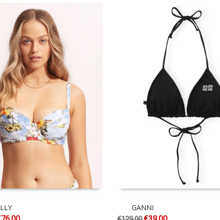
LLY
GANNI
€
76.00
€
39.00
€
129.00