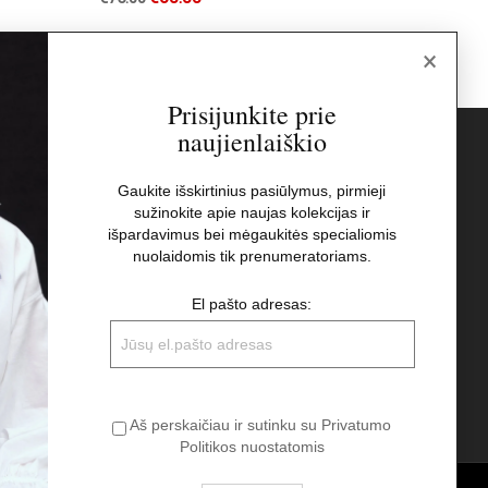
×
Prisijunkite prie
naujienlaiškio
s
Naujienlaiškis
Gaukite išskirtinius pasiūlymus, pirmieji
sužinokite apie naujas kolekcijas ir
El pašto adresas:
t
išpardavimus bei mėgaukitės specialiomis
nuolaidomis tik prenumeratoriams.
Aš perskaičiau ir sutinku su Privatumo
El pašto adresas:
Politikos nuostatomis
Aš perskaičiau ir sutinku su Privatumo
Politikos nuostatomis