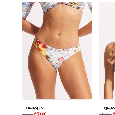
SEAFOLLY
SEAFO
€
53.00
€
75.00
€
109.00