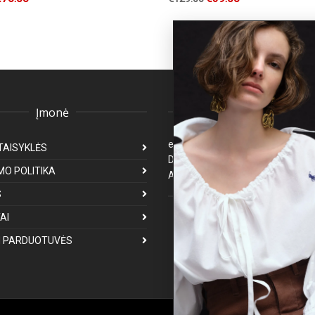
Įmonė
Klientų aptarnavima
eparduotuve@premiumfashion.l
TAISYKLĖS
Darbo laikas: I-V 8:00-17:00
MO POLITIKA
Atsakymas per 1-3 darbo dienas
S
Mus galite rasti
AI
 PARDUOTUVĖS