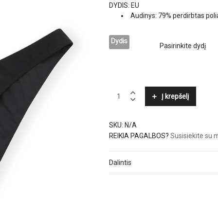
DYDIS: EU
Audinys:
79% perdirbtas pol
Dydis
GANNI
Į krepšelį
quantity
SKU:
N/A
REIKIA PAGALBOS?
Susisiekite su
Dalintis