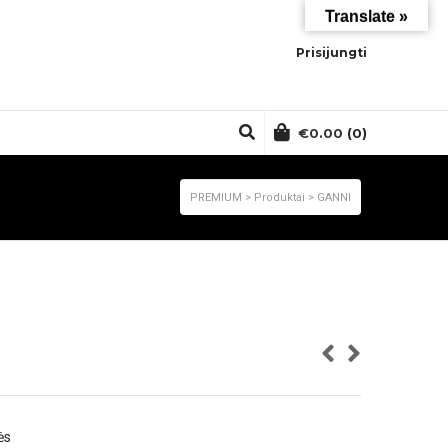
Translate »
Prisijungti
€
0.00
(0)
PREMIUM
>
Produktai
>
GANNI
ės