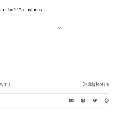
iamidas 21% elastanas
 mumis
Dydžių lentelė