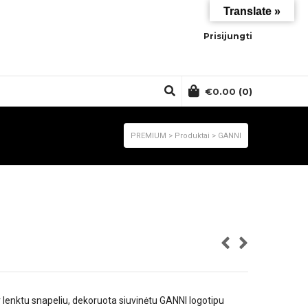
Translate »
Prisijungti
€
0.00
(0)
PREMIUM
>
Produktai
>
GANNI
r lenktu snapeliu, dekoruota siuvinėtu
GANNI
logotipu