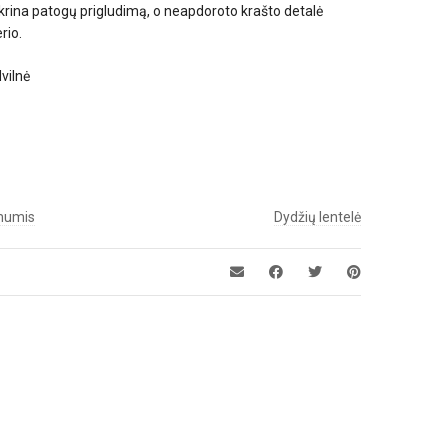
ikrina patogų prigludimą, o neapdoroto krašto detalė
rio.
vilnė
 mumis
Dydžių lentelė