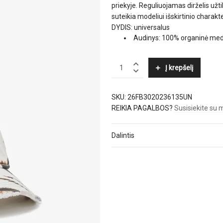
priekyje. Reguliuojamas dirželis užt
suteikia modeliui išskirtinio charakte
DYDIS: universalus
Audinys: 100% organinė med
GANNI
Į krepšelį
quantity
SKU:
26FB3020236135UN
REIKIA PAGALBOS?
Susisiekite su
Dalintis