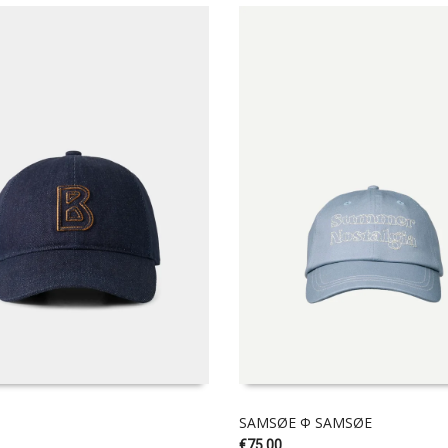
SAMSØE Φ SAMSØE
€
75.00