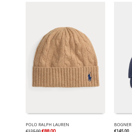
POLO RALPH LAUREN
BOGNER
€
88.00
€
125.00
€
145.00