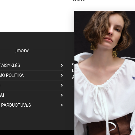
Įmonė
Klientų aptarnavima
eparduotuve@premiumfashion.l
TAISYKLĖS
Darbo laikas: I-V 8:00-17:00
MO POLITIKA
Atsakymas per 1-3 darbo dienas
S
Mus galite rasti
AI
 PARDUOTUVĖS