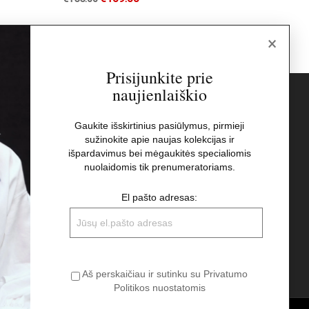
×
Prisijunkite prie
naujienlaiškio
s
Naujienlaiškis
Gaukite išskirtinius pasiūlymus, pirmieji
sužinokite apie naujas kolekcijas ir
El pašto adresas:
t
išpardavimus bei mėgaukitės specialiomis
nuolaidomis tik prenumeratoriams.
Aš perskaičiau ir sutinku su Privatumo
El pašto adresas:
Politikos nuostatomis
Aš perskaičiau ir sutinku su Privatumo
Politikos nuostatomis