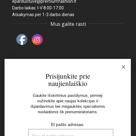
eparduotuve@premiumfashion.lt
Darbo laikas: I-V 8:00-17:00
Atsakymas per 1-3 darbo dienas
Mus galite rasti
×
Naujienlaiškis
Prisijunkite prie
naujienlaiškio
El pašto adresas:
Gaukite išskirtinius pasiūlymus, pirmieji
sužinokite apie naujas kolekcijas ir
išpardavimus bei mėgaukitės specialiomis
Aš perskaičiau ir sutinku su Privatumo Politikos
nuolaidomis tik prenumeratoriams.
nuostatomis
El pašto adresas: