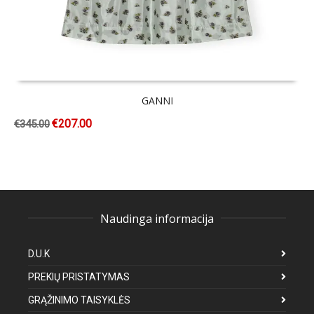
GANNI
€
207.00
€
345.00
Naudinga informacija
D.U.K
PREKIŲ PRISTATYMAS
GRĄŽINIMO TAISYKLĖS