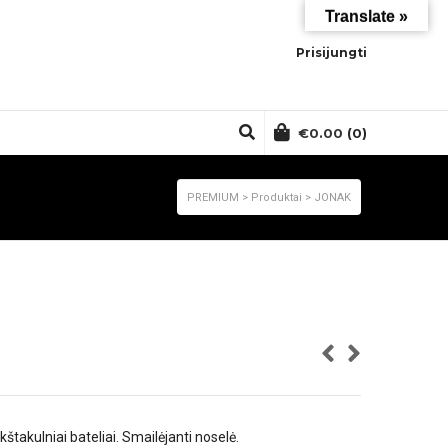
Translate »
Prisijungti
€
0.00
(0)
PREMIUM
>
Produktai
>
JONAK
kštakulniai bateliai. Smailėjanti noselė.