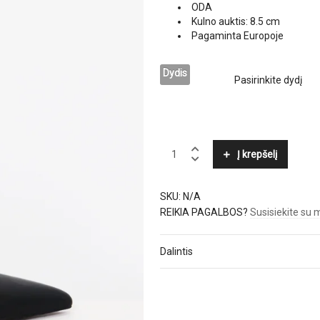
ODA
Kulno auktis: 8.5 cm
Pagaminta Europoje
Dydis
JONAK
Į krepšelį
quantity
SKU:
N/A
REIKIA PAGALBOS?
Susisiekite su
Dalintis