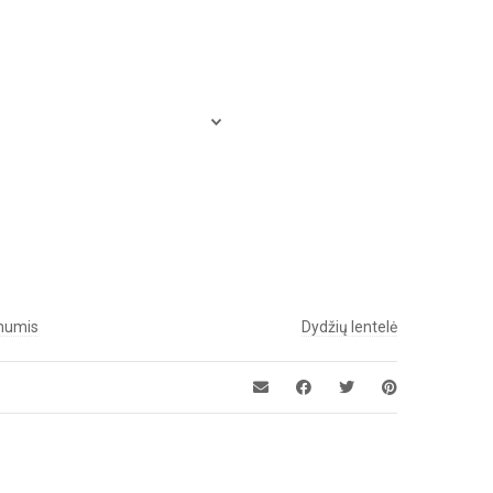
 mumis
Dydžių lentelė