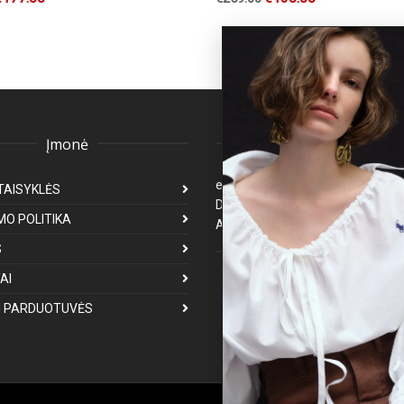
Įmonė
Klientų aptarnavima
eparduotuve@premiumfashion.l
TAISYKLĖS
Darbo laikas: I-V 8:00-17:00
MO POLITIKA
Atsakymas per 1-3 darbo dienas
S
Mus galite rasti
AI
 PARDUOTUVĖS