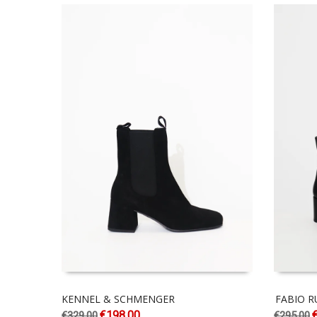
KENNEL & SCHMENGER
FABIO R
€
198.00
€
329.00
€
295.00