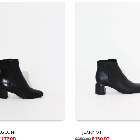
USCONI
JEANNOT
€
177.00
€
130.00
€
259.00