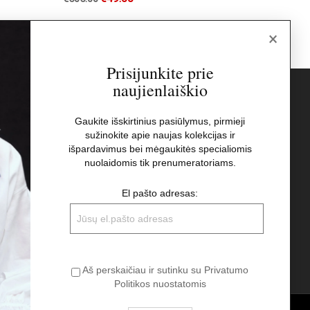
×
Prisijunkite prie
naujienlaiškio
s
Naujienlaiškis
Gaukite išskirtinius pasiūlymus, pirmieji
sužinokite apie naujas kolekcijas ir
El pašto adresas:
t
išpardavimus bei mėgaukitės specialiomis
nuolaidomis tik prenumeratoriams.
Aš perskaičiau ir sutinku su Privatumo
El pašto adresas:
Politikos nuostatomis
Aš perskaičiau ir sutinku su Privatumo
Politikos nuostatomis