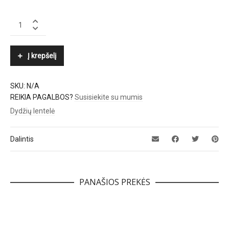
KENNEL
&
SCHMENGER
quantity
Į krepšelį
SKU:
N/A
REIKIA PAGALBOS?
Susisiekite su mumis
Dydžių lentelė
Dalintis
PANAŠIOS PREKĖS