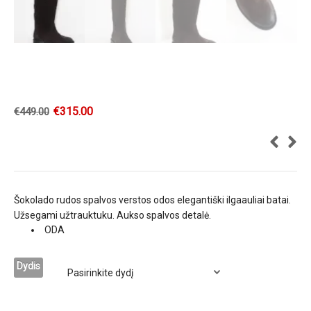
€
315.00
€
449.00
Šokolado rudos spalvos verstos odos elegantiški ilgaauliai batai.
Užsegami užtrauktuku. Aukso spalvos detalė.
ODA
Dydis