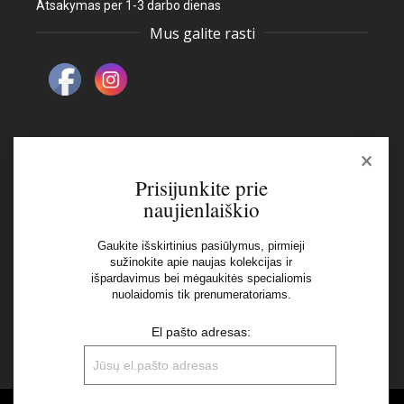
Atsakymas per 1-3 darbo dienas
Mus galite rasti
×
Naujienlaiškis
Prisijunkite prie
naujienlaiškio
El pašto adresas:
Gaukite išskirtinius pasiūlymus, pirmieji
sužinokite apie naujas kolekcijas ir
išpardavimus bei mėgaukitės specialiomis
Aš perskaičiau ir sutinku su Privatumo Politikos
nuolaidomis tik prenumeratoriams.
nuostatomis
El pašto adresas: