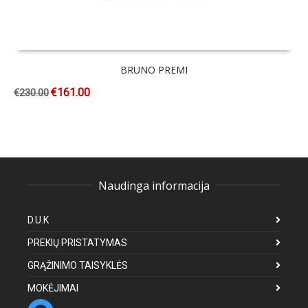
BRUNO PREMI
€
161.00
€
230.00
Naudinga informacija
D.U.K
PREKIŲ PRISTATYMAS
GRĄŽINIMO TAISYKLĖS
MOKĖJIMAI