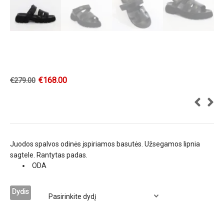
€
168.00
€
279.00
Juodos spalvos odinės įspiriamos basutės. Užsegamos lipnia
sagtele. Rantytas padas.
ODA
Dydis