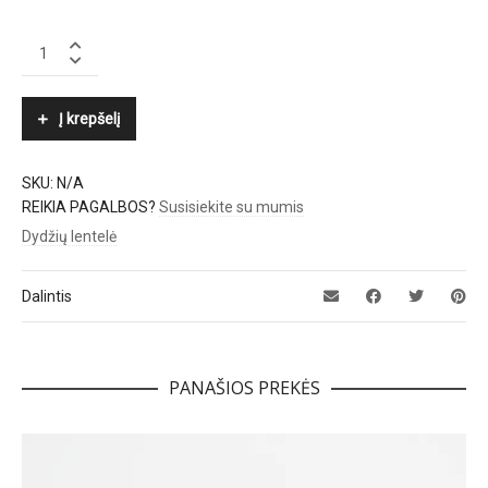
KENNEL
&
SCHMENGER
quantity
Į krepšelį
SKU:
N/A
REIKIA PAGALBOS?
Susisiekite su mumis
Dydžių lentelė
Dalintis
PANAŠIOS PREKĖS