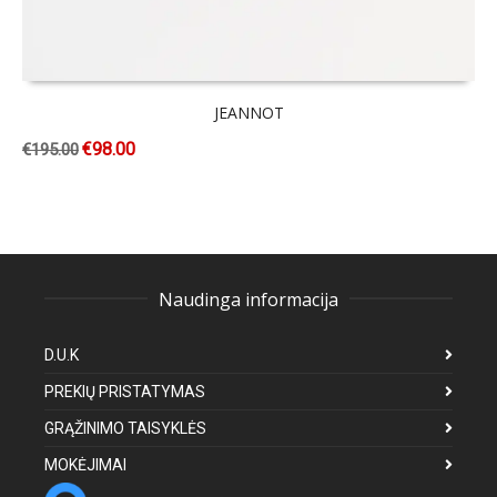
JEANNOT
€
98.00
€
195.00
Naudinga informacija
D.U.K
PREKIŲ PRISTATYMAS
GRĄŽINIMO TAISYKLĖS
MOKĖJIMAI