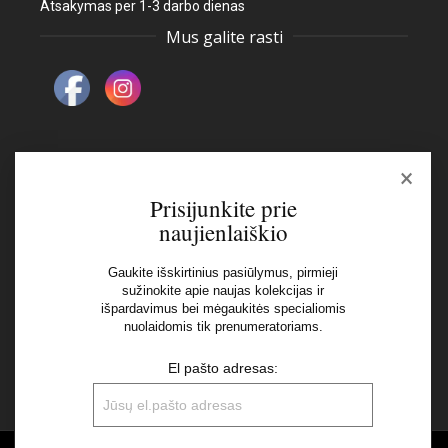
Atsakymas per 1-3 darbo dienas
Mus galite rasti
×
Naujienlaiškis
Prisijunkite prie
naujienlaiškio
El pašto adresas:
Gaukite išskirtinius pasiūlymus, pirmieji
sužinokite apie naujas kolekcijas ir
išpardavimus bei mėgaukitės specialiomis
Aš perskaičiau ir sutinku su Privatumo Politikos
nuolaidomis tik prenumeratoriams.
nuostatomis
El pašto adresas: