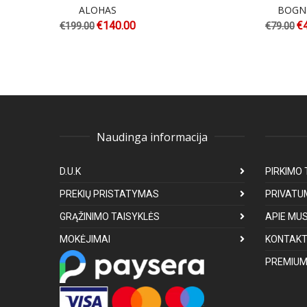
ALOHAS
BOGN
€
140.00
€
€
199.00
€
79.00
Naudinga informacija
D.U.K
PIRKIMO 
PREKIŲ PRISTATYMAS
PRIVATU
GRĄŽINIMO TAISYKLĖS
APIE MU
MOKĖJIMAI
KONTAKT
PREMIUM