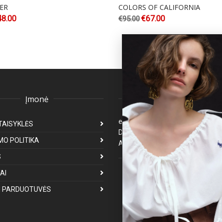
ER
COLORS OF CALIFORNIA
48.00
€
67.00
€
95.00
Įmonė
Klientų aptarnavima
eparduotuve@premiumfashion.l
TAISYKLĖS
Darbo laikas: I-V 8:00-17:00
MO POLITIKA
Atsakymas per 1-3 darbo dienas
S
Mus galite rasti
AI
 PARDUOTUVĖS