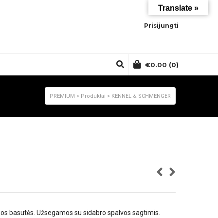
Translate »
Prisijungti
€
0.00
(0)
PREMIUM
>
Produktai
>
KENNEL & SCHMENGER
amos basutės. Užsegamos su sidabro spalvos sagtimis.