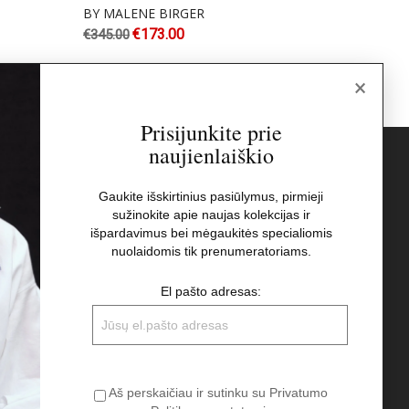
BY MALENE BIRGER
DOUC
€
173.00
€
345.00
€
355.00
×
Prisijunkite prie
naujienlaiškio
s
Naujienlaiškis
Gaukite išskirtinius pasiūlymus, pirmieji
sužinokite apie naujas kolekcijas ir
El pašto adresas:
t
išpardavimus bei mėgaukitės specialiomis
nuolaidomis tik prenumeratoriams.
Aš perskaičiau ir sutinku su Privatumo
El pašto adresas:
Politikos nuostatomis
Aš perskaičiau ir sutinku su Privatumo