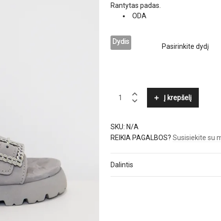
Rantytas padas.
ODA
Dydis
KENNEL
Į krepšelį
&
SCHMENGER
quantity
SKU:
N/A
REIKIA PAGALBOS?
Susisiekite su
Dalintis