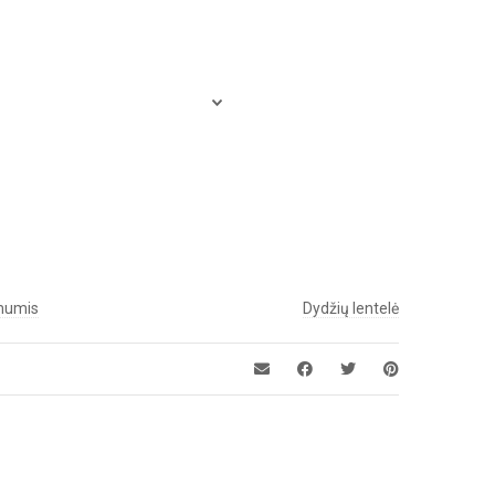
 mumis
Dydžių lentelė