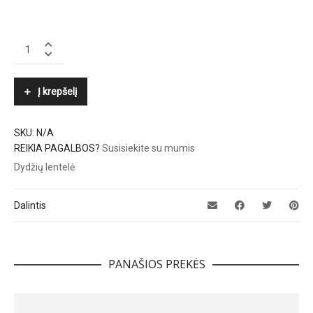
MARC
CAIN
quantity
Į krepšelį
SKU:
N/A
REIKIA PAGALBOS?
Susisiekite su mumis
Dydžių lentelė
Dalintis
PANAŠIOS PREKĖS