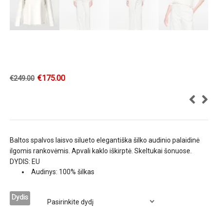
€
175.00
€
249.00
Baltos spalvos laisvo silueto elegantiška šilko audinio palaidinė
ilgomis rankovėmis. Apvali kaklo iškirptė. Skeltukai šonuose.
DYDIS: EU
Audinys: 100% šilkas
Dydis