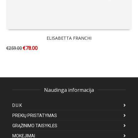
ELISABETTA FRANCHI
€
78.00
€
259.00
Naudinga informacija
D.U.K
PREKIŲ PRISTATYMAS
GRĄŽINIMO TAISYKLĖS
MOKĖJIMAI