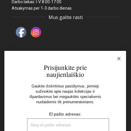
Darbo laikas: I-V 8:00-17:00
Atsakymas per 1-3 darbo dienas
Mus galite rasti
×
Naujienlaiškis
Prisijunkite prie
naujienlaiškio
El pašto adresas:
Gaukite išskirtinius pasiūlymus, pirmieji
sužinokite apie naujas kolekcijas ir
išpardavimus bei mėgaukitės specialiomis
Aš perskaičiau ir sutinku su Privatumo Politikos
nuolaidomis tik prenumeratoriams.
nuostatomis
El pašto adresas: