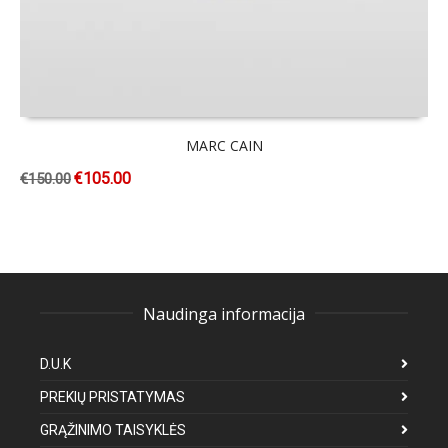
MARC CAIN
€
105.00
€
150.00
Naudinga informacija
D.U.K
PREKIŲ PRISTATYMAS
GRĄŽINIMO TAISYKLĖS