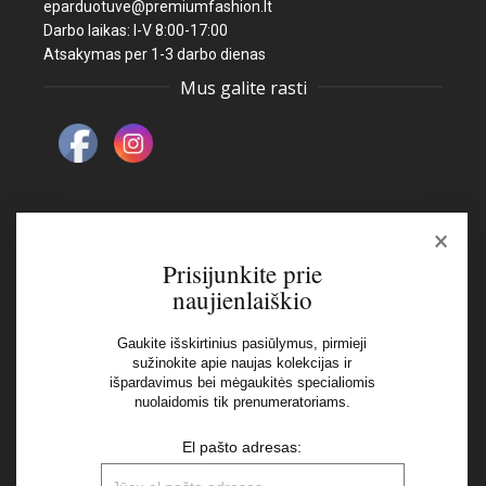
eparduotuve@premiumfashion.lt
Darbo laikas: I-V 8:00-17:00
Atsakymas per 1-3 darbo dienas
Mus galite rasti
×
Naujienlaiškis
Prisijunkite prie
naujienlaiškio
El pašto adresas:
Gaukite išskirtinius pasiūlymus, pirmieji
sužinokite apie naujas kolekcijas ir
išpardavimus bei mėgaukitės specialiomis
Aš perskaičiau ir sutinku su Privatumo Politikos
nuolaidomis tik prenumeratoriams.
nuostatomis
El pašto adresas: