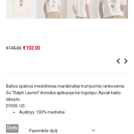
€
102.00
€
145.00
Baltos spalvos medvilniniai marškinėliai trumpomis rankovėmis.
Su “Ralph Lauren” ikoniška aplikacija bei logotipu. Apvali kaklo
iškirptė.
DYDIS: US
Audinys: 100% medvilnė
Dydis