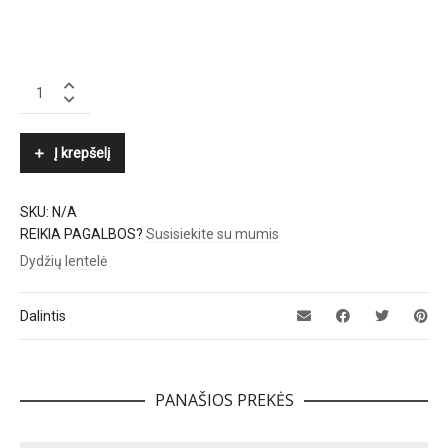
POLO
RALPH
LAUREN
quantity
Į krepšelį
SKU:
N/A
REIKIA PAGALBOS?
Susisiekite su mumis
Dydžių lentelė
Dalintis
PANAŠIOS PREKĖS