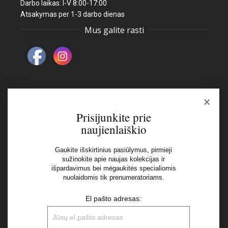
Darbo laikas: I-V 8:00-17:00
Atsakymas per 1-3 darbo dienas
Mus galite rasti
×
Naujienlaiškis
Prisijunkite prie
naujienlaiškio
El pašto adresas:
Gaukite išskirtinius pasiūlymus, pirmieji
sužinokite apie naujas kolekcijas ir
išpardavimus bei mėgaukitės specialiomis
Aš perskaičiau ir sutinku su Privatumo Politikos
nuolaidomis tik prenumeratoriams.
nuostatomis
El pašto adresas: