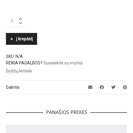
POLO
RALPH
LAUREN
quantity
Į krepšelį
SKU:
N/A
REIKIA PAGALBOS?
Susisiekite su mumis
Dydžių lentelė
Dalintis
PANAŠIOS PREKĖS