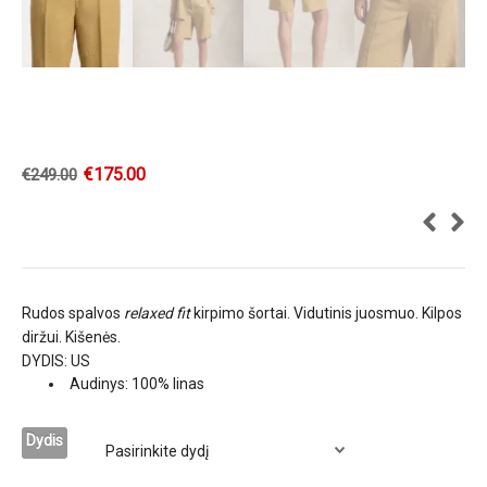
€
175.00
€
249.00
Rudos spalvos
relaxed fit
kirpimo šortai. Vidutinis juosmuo. Kilpos
diržui. Kišenės.
DYDIS: US
Audinys: 100% linas
Dydis