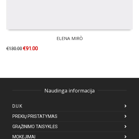
ELENA MIRÒ
€
91.00
€
130.00
Naudinga informacija
D.U.K
PREKIŲ PRISTATYMAS
GRĄŽINIMO TAISYKLĖS
MOKĖJIMAI