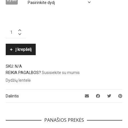
STINE
GOYA
quantity
Į krepšelį
SKU:
N/A
REIKIA PAGALBOS?
Susisiekite su mumis
Dydžių lentelė
Dalintis
PANAŠIOS PREKĖS