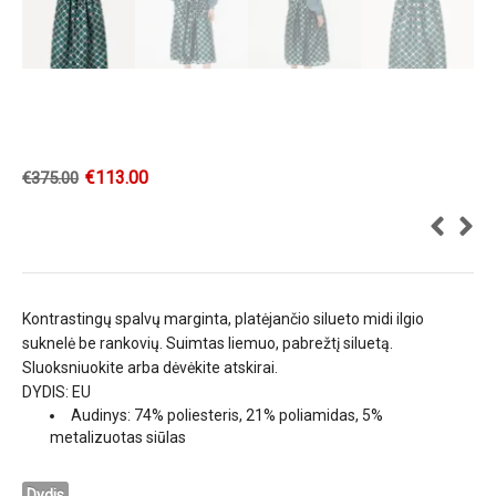
€
113.00
€
375.00
Kontrastingų spalvų marginta, platėjančio silueto midi ilgio
suknelė be rankovių. Suimtas liemuo, pabrežtį siluetą.
Sluoksniuokite arba dėvėkite atskirai.
DYDIS: EU
Audinys: 74% poliesteris, 21% poliamidas, 5%
metalizuotas siūlas
Dydis