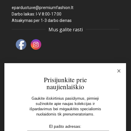
eparduotuve@premiumfashion.lt
Darbo laikas: I-V 8:00-17:00
Atsakymas per 1-3 darbo dienas
Mus galite rasti
×
Naujienlaiškis
Prisijunkite prie
naujienlaiškio
El pašto adresas:
Gaukite išskirtinius pasiūlymus, pirmieji
sužinokite apie naujas kolekcijas ir
išpardavimus bei mėgaukitės specialiomis
Aš perskaičiau ir sutinku su Privatumo Politikos
nuolaidomis tik prenumeratoriams.
nuostatomis
El pašto adresas: