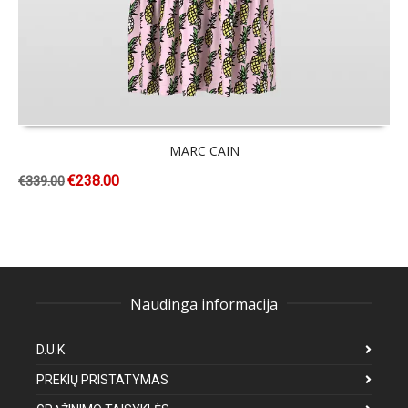
MARC CAIN
€
238.00
€
339.00
Naudinga informacija
D.U.K
PREKIŲ PRISTATYMAS