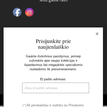
Mus galite rasti
×
Naujienlaiškis
Prisijunkite prie
naujienlaiškio
El pašto adresas:
Gaukite išskirtinius pasiūlymus, pirmieji
sužinokite apie naujas kolekcijas ir
išpardavimus bei mėgaukitės specialiomis
Aš perskaičiau ir sutinku su Privatumo Politikos
nuolaidomis tik prenumeratoriams.
nuostatomis
El pašto adresas:
©2026 UAB "Sinvest fashion"
Aš perskaičiau ir sutinku su Privatumo