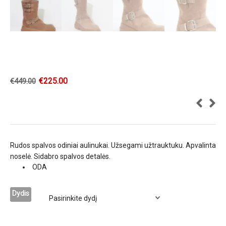
€
225.00
€
449.00
Rudos spalvos odiniai aulinukai. Užsegami užtrauktuku. Apvalinta
noselė. Sidabro spalvos detalės.
ODA
Dydis