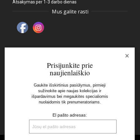
Atsakymas per 1-3 darbo dienas
Mus galite rasti
×
Naujienlaiškis
Prisijunkite prie
naujienlaiškio
El pašto adresas:
Gaukite išskirtinius pasiūlymus, pirmieji
sužinokite apie naujas kolekcijas ir
išpardavimus bei mėgaukitės specialiomis
Aš perskaičiau ir sutinku su Privatumo Politikos
nuolaidomis tik prenumeratoriams.
nuostatomis
El pašto adresas: