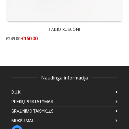
FABIO RUSCONI
€
150.00
€
249.00
Naudinga informacija
D.U.K
PREKIŲ PRISTATYMAS
GRĄŽINIMO TAISYKLĖS
MOKĖJIMAI