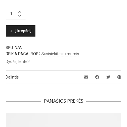
COLORS
OF
CALIFORNIA
quantity
Į krepšelį
SKU:
N/A
REIKIA PAGALBOS?
Susisiekite su mumis
Dydžių lentelė
Dalintis
PANAŠIOS PREKĖS