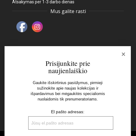
Atsakymas per 1-3 darbo dienas
Mus galite rasti
×
Naujienlaiškis
Prisijunkite prie
naujienlaiškio
El pašto adresas:
Gaukite išskirtinius pasiūlymus, pirmieji
sužinokite apie naujas kolekcijas ir
išpardavimus bei mėgaukitės specialiomis
Aš perskaičiau ir sutinku su Privatumo Politikos
nuolaidomis tik prenumeratoriams.
nuostatomis
El pašto adresas: