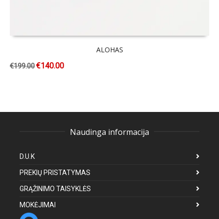
ALOHAS
€
140.00
€
199.00
Naudinga informacija
D.U.K
PREKIŲ PRISTATYMAS
GRĄŽINIMO TAISYKLĖS
MOKĖJIMAI