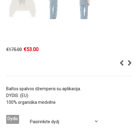
€
53.00
€
175.00
Baltos spalvos džemperis su aplikacija.
DYDIS: (EU)
100% organiška medvilnė
Dydis