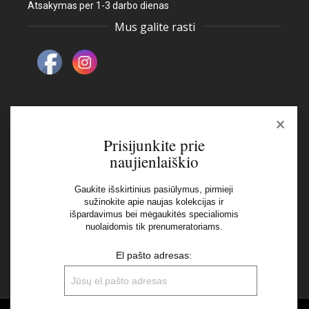
Atsakymas per 1-3 darbo dienas
Mus galite rasti
×
Naujienlaiškis
Prisijunkite prie
naujienlaiškio
El pašto adresas:
Gaukite išskirtinius pasiūlymus, pirmieji
sužinokite apie naujas kolekcijas ir
išpardavimus bei mėgaukitės specialiomis
Aš perskaičiau ir sutinku su Privatumo Politikos
nuolaidomis tik prenumeratoriams.
nuostatomis
El pašto adresas: