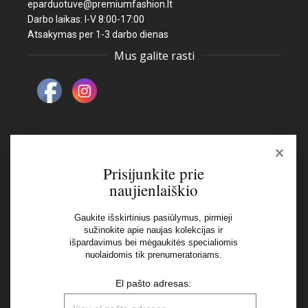
eparduotuve@premiumfashion.lt
Darbo laikas: I-V 8:00-17:00
Atsakymas per 1-3 darbo dienas
Mus galite rasti
×
Naujienlaiškis
Prisijunkite prie
naujienlaiškio
El pašto adresas:
Gaukite išskirtinius pasiūlymus, pirmieji
sužinokite apie naujas kolekcijas ir
išpardavimus bei mėgaukitės specialiomis
Aš perskaičiau ir sutinku su Privatumo Politikos
nuolaidomis tik prenumeratoriams.
nuostatomis
El pašto adresas: