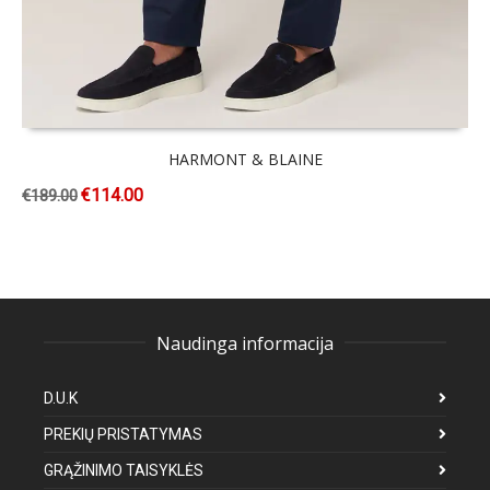
HARMONT & BLAINE
€
114.00
€
189.00
Naudinga informacija
D.U.K
PREKIŲ PRISTATYMAS
GRĄŽINIMO TAISYKLĖS