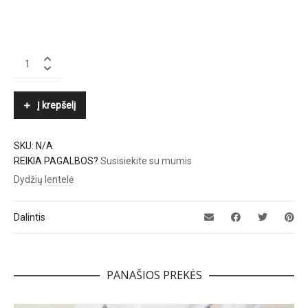
HACKETT
quantity
Į krepšelį
SKU:
N/A
REIKIA PAGALBOS?
Susisiekite su mumis
Dydžių lentelė
Dalintis
PANAŠIOS PREKĖS