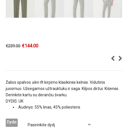
€
144.00
€
239.00
Žalios spalvos
slim fi
t kirpimo klasikinės kelnės. Vidutinis
juosmuo. Užsegamos užtrauktuku ir saga. Kilpos diržui. Kišenės.
Derinkite kartu su derančiu švarku.
DYDIS: UK
Audinys: 55% linas, 45% poliesteris
Dydis