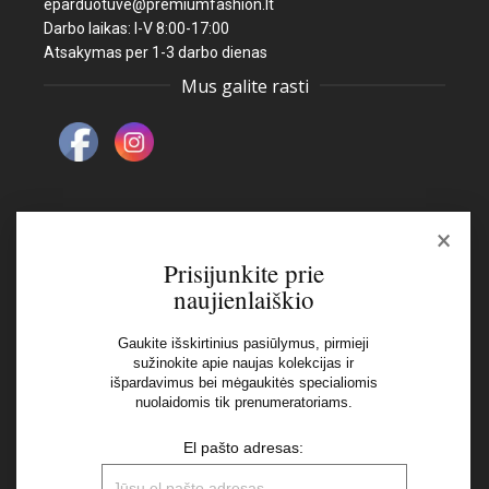
eparduotuve@premiumfashion.lt
Darbo laikas: I-V 8:00-17:00
Atsakymas per 1-3 darbo dienas
Mus galite rasti
×
Naujienlaiškis
Prisijunkite prie
naujienlaiškio
El pašto adresas:
Gaukite išskirtinius pasiūlymus, pirmieji
sužinokite apie naujas kolekcijas ir
išpardavimus bei mėgaukitės specialiomis
Aš perskaičiau ir sutinku su Privatumo Politikos
nuolaidomis tik prenumeratoriams.
nuostatomis
El pašto adresas: