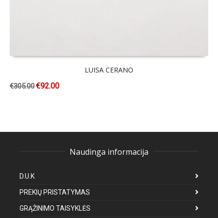
LUISA CERANO
€
92.00
€
305.00
Naudinga informacija
D.U.K
PREKIŲ PRISTATYMAS
GRĄŽINIMO TAISYKLĖS