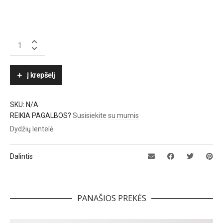
SAMSØE
Φ
SAMSØE
quantity
Į krepšelį
SKU:
N/A
REIKIA PAGALBOS?
Susisiekite su mumis
Dydžių lentelė
Dalintis
PANAŠIOS PREKĖS