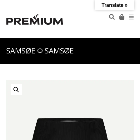
Translate »
SAMSØE Φ SAMSØE