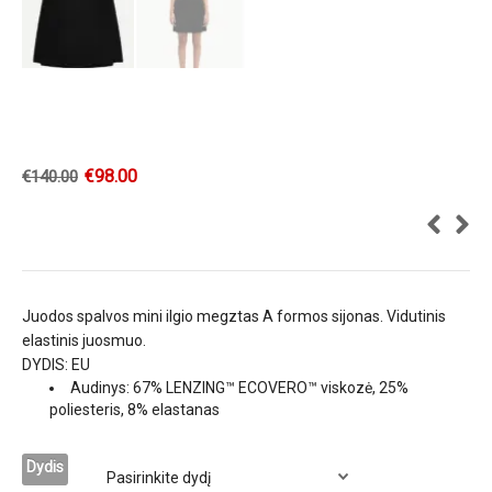
€
98.00
€
140.00
Juodos spalvos mini ilgio megztas A formos sijonas. Vidutinis
elastinis juosmuo.
DYDIS: EU
Audinys: 67% LENZING™ ECOVERO™ viskozė, 25%
poliesteris, 8% elastanas
Dydis