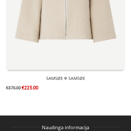
SAMSØE Φ SAMSØE
€
225.00
€
375.00
Naudinga informacija