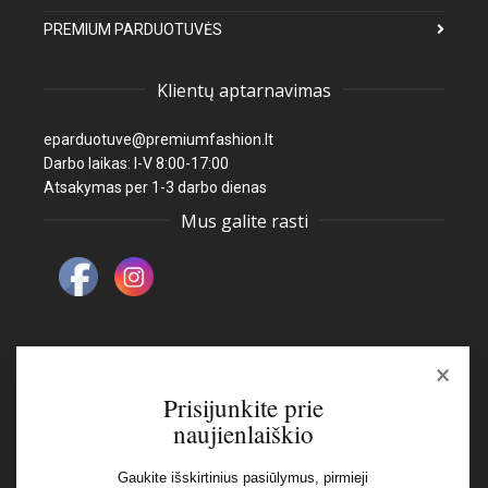
PREMIUM PARDUOTUVĖS
Klientų aptarnavimas
eparduotuve@premiumfashion.lt
Darbo laikas: I-V 8:00-17:00
Atsakymas per 1-3 darbo dienas
Mus galite rasti
×
Naujienlaiškis
Prisijunkite prie
naujienlaiškio
El pašto adresas:
Gaukite išskirtinius pasiūlymus, pirmieji