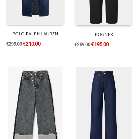
POLO RALPH LAUREN
BOGNER
€
210.00
€
299.00
€
195.00
€
259.00