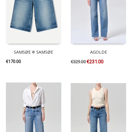
SAMSØE Φ SAMSØE
AGOLDE
€
231.00
€
170.00
€
329.00