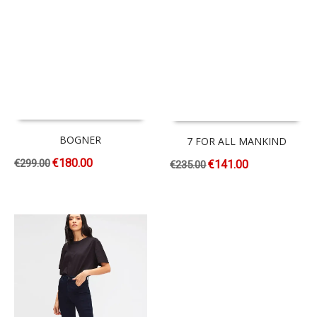
BOGNER
7 FOR ALL MANKIND
€
180.00
€
299.00
€
141.00
€
235.00