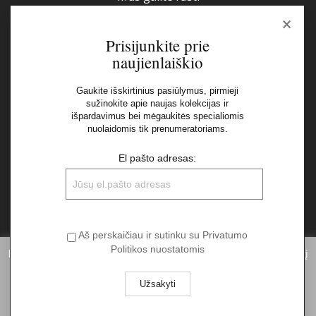
×
Prisijunkite prie
naujienlaiškio
Gaukite išskirtinius pasiūlymus, pirmieji
sužinokite apie naujas kolekcijas ir
Naujienlaiškis
išpardavimus bei mėgaukitės specialiomis
nuolaidomis tik prenumeratoriams.
El pašto adresas:
El pašto adresas:
Aš perskaičiau ir sutinku su Privatumo Politikos
nuostatomis
Aš perskaičiau ir sutinku su Privatumo
Politikos nuostatomis
Informuojame, kad norėdami suteikti Jums pačią geriausią patirtį
naudojantis mūsų svetainę, statistiniais tikslais mes naudojame
slapukus. Spausdami „Aš sutinku“ Jūs sutinkate su slapukų
©2026 UAB "Sinvest fashion"
naudojimu. Daugiau informacijos apie slapukus galite rasti