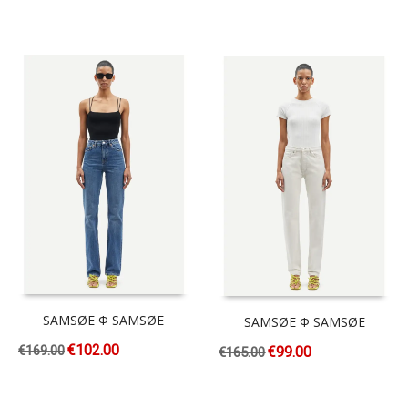
SAMSØE Φ SAMSØE
SAMSØE Φ SAMSØE
€
102.00
€
169.00
€
99.00
€
165.00