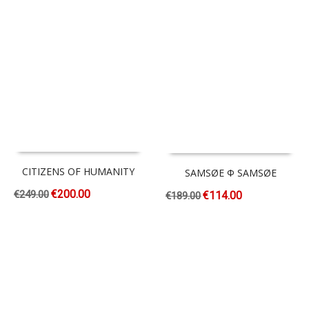
CITIZENS OF HUMANITY
SAMSØE Φ SAMSØE
€
200.00
€
249.00
€
114.00
€
189.00