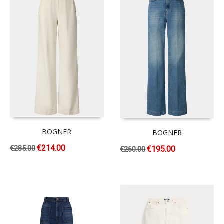
BOGNER
BOGNER
€
214.00
€
285.00
€
195.00
€
260.00