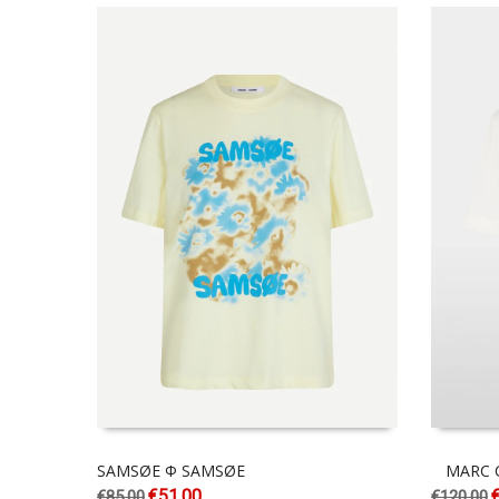
SAMSØE Φ SAMSØE
MARC 
€
51.00
€
85.00
€
120.00