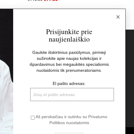
×
Prisijunkite prie
naujienlaiškio
s
Naujienlaiškis
Gaukite išskirtinius pasiūlymus, pirmieji
sužinokite apie naujas kolekcijas ir
El pašto adresas:
t
išpardavimus bei mėgaukitės specialiomis
nuolaidomis tik prenumeratoriams.
Aš perskaičiau ir sutinku su Privatumo
El pašto adresas:
Politikos nuostatomis
Aš perskaičiau ir sutinku su Privatumo
Politikos nuostatomis