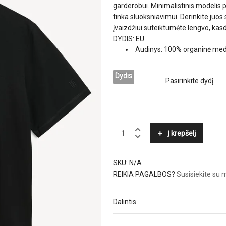
garderobui. Minimalistinis modelis pa
tinka sluoksniavimui. Derinkite juos
įvaizdžiui suteiktumėte lengvo, kas
DYDIS: EU
Audinys: 100% organinė med
Dydis
BY
Į krepšelį
MALENE
BIRGER
quantity
SKU:
N/A
REIKIA PAGALBOS?
Susisiekite su
Dalintis