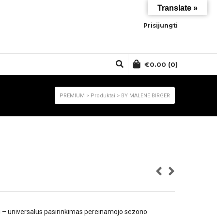
Translate »
Prisijungti
€
0.00
(0)
PREMIUM
>
Produktai
>
BY MALENE BIRGER
ai – universalus pasirinkimas pereinamojo sezono