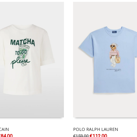
CAIN
POLO RALPH LAUREN
€
84.00
€
112.00
€
159.00