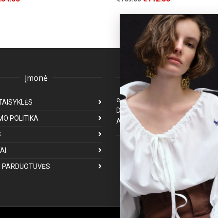
Įmonė
Klientų aptarnavima
eparduotuve@premiumfashion.l
TAISYKLĖS
Darbo laikas: I-V 8:00-17:00
MO POLITIKA
Atsakymas per 1-3 darbo dienas
S
Mus galite rasti
AI
 PARDUOTUVĖS