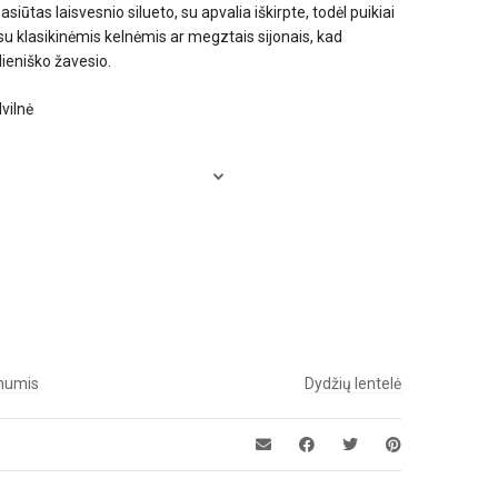
siūtas laisvesnio silueto, su apvalia iškirpte, todėl puikiai
 su klasikinėmis kelnėmis ar megztais sijonais, kad
dieniško žavesio.
vilnė
 mumis
Dydžių lentelė